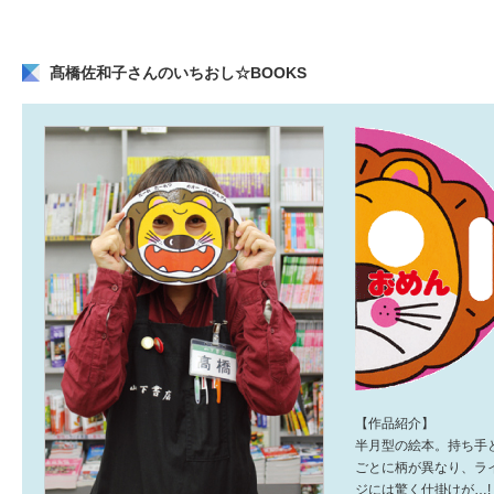
髙橋佐和子さんのいちおし☆BOOKS
【作品紹介】
半月型の絵本。持ち手
ごとに柄が異なり、ラ
ジには驚く仕掛けが…!