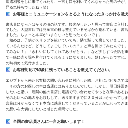
進路相談をしに来てくれたり、一言も口を利いてくれなかった男の子が
昇る気持ちでしたね（笑）
お客様とコミュニケーションをとるようになったきっかけを教
書店員になったばかりの頃の話です。接客がしたいと思って書店に入社
でした。大型書店では児童書の棚は整えているそばから荒れていき、書
ました。ちょっと本屋がつまらないと思ったぐらいです。
始めは、子供がスリップを抜いていても、隣で黙って戻していました。
ているんだけど、どうしてよごしていくの？」と声を掛けてみたんです
てみない？」「きれいにしてくれてありがとう。」など少しずつ会話を
て一緒に売り場を片付けてくれるようになりました。嬉しかったですね
の時初めて気付きました。
お客様対応で印象に残っていることを教えてください。
エジプトから来たお客様の問い合わせに対応した際、お礼にパピルスで
その方のお探しの本は当店にはありませんでした。しかし、明日帰国さ
したいと思い、近隣の他の書店に電話で問い合わせてやっと在庫のある
そのお店への地図をお渡しして、送り出すまでに３０分以上かかってし
言葉は分からなくても本当に感謝してくださっていることが伝わってき
の想いを大切にしたいと感じた瞬間でした。
全国の書店員さんに一言お願いします！