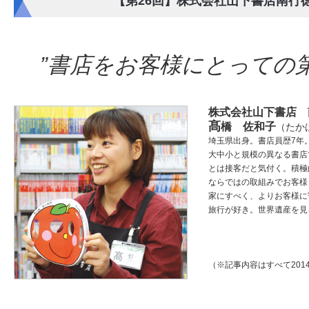
【第26回】株式会社山下書店南行
”書店をお客様にとっての
株式会社山下書店 
髙
橋 佐和子
（たか
埼玉県出身。書店員歴7年
大中小と規模の異なる書店
とは接客だと気付く。積極
ならではの取組みでお客様
家にすべく、よりお客様に
旅行が好き。世界遺産を見
（※記事内容はすべて201