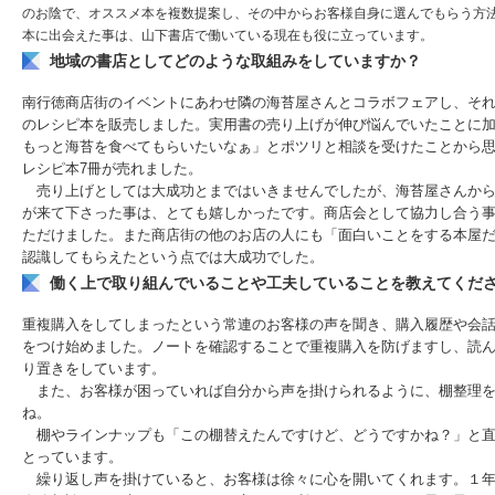
のお陰で、オススメ本を複数提案し、その中からお客様自身に選んでもらう方
本に出会えた事は、山下書店で働いている現在も役に立っています。
地域の書店としてどのような取組みをしていますか？
南行徳商店街のイベントにあわせ隣の海苔屋さんとコラボフェアし、そ
のレシピ本を販売しました。実用書の売り上げが伸び悩んでいたことに
もっと海苔を食べてもらいたいなぁ」とポツリと相談を受けたことから思
レシピ本7冊が売れました。
売り上げとしては大成功とまではいきませんでしたが、海苔屋さんから
が来て下さった事は、とても嬉しかったです。商店会として協力し合う
ただけました。また商店街の他のお店の人にも「面白いことをする本屋
認識してもらえたという点では大成功でした。
働く上で取り組んでいることや工夫していることを教えてくだ
重複購入をしてしまったという常連のお客様の声を聞き、購入履歴や会
をつけ始めました。ノートを確認することで重複購入を防げますし、読
り置きをしています。
また、お客様が困っていれば自分から声を掛けられるように、棚整理を
ね。
棚やラインナップも「この棚替えたんですけど、どうですかね？」と直
とっています。
繰り返し声を掛けていると、お客様は徐々に心を開いてくれます。１年