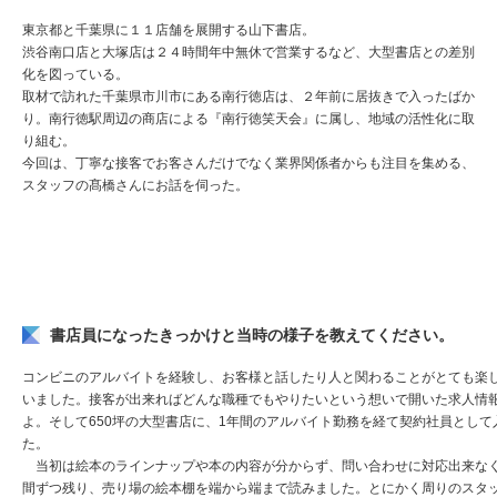
東京都と千葉県に１１店舗を展開する山下書店。
渋谷南口店と大塚店は２４時間年中無休で営業するなど、大型書店との差別
化を図っている。
取材で訪れた千葉県市川市にある南行徳店は、２年前に居抜きで入ったばか
り。南行徳駅周辺の商店による『南行徳笑天会』に属し、地域の活性化に取
り組む。
今回は、丁寧な接客でお客さんだけでなく業界関係者からも注目を集める、
スタッフの髙橋さんにお話を伺った。
書店員になったきっかけと当時の様子を教えてください。
コンビニのアルバイトを経験し、お客様と話したり人と関わることがとても楽
いました。接客が出来ればどんな職種でもやりたいという想いで開いた求人情
よ。そして650坪の大型書店に、1年間のアルバイト勤務を経て契約社員として
た。
当初は絵本のラインナップや本の内容が分からず、問い合わせに対応出来なく
間ずつ残り、売り場の絵本棚を端から端まで読みました。とにかく周りのスタ