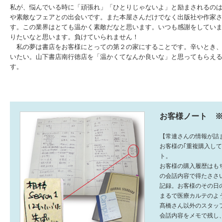
私が、悩んでいる時に「頑張れ」「ひとりじゃないよ」と励まされるの
や素敵なフェアとの出会いです。また本屋さんだけでなく出版社や作家
す。この業界はとても温かく素敵だなと思います。いつも感謝をしてい
りたいなと思います。負けていられません！
私の夢は書店をお客様にとっての第２の家にすることです。辛いとき、
いたい。山下書店南行徳店を「温かくてなんか良いな」と思ってもらえ
す。
お客様ノート ※
【常連さんの情報が詰
お客様の｢重複購入し
ト。
お客様の購入履歴はも
の会話内容で得たささ
記録。お客様のその日
まるで医療カルテのよ
髙橋さん以外のスタッ
会話内容をメモで残し