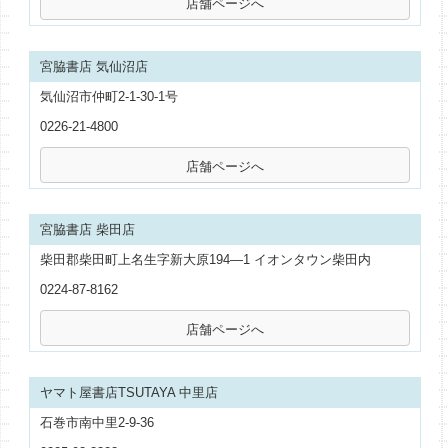
宮脇書店 気仙沼店
気仙沼市仲町2-1-30-1号
0226-21-4800
宮脇書店 柴田店
柴田郡柴田町上名生字新大原194―1 イオンタウン柴田内
0224-87-8162
ヤマト屋書店TSUTAYA 中里店
石巻市南中里2-9-36